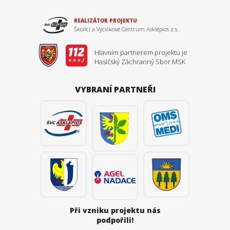
REALIZÁTOR PROJEKTU
Školící a Výcvikové Centrum Asklépios z.s.
Hlavním partnerem projektu je
Hasičský Záchranný Sbor MSK
VYBRANÍ PARTNEŘI
Při vzniku projektu
nás
podpořili!