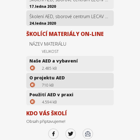
17.ledna 2020
Školení AED, sborové centrum LECAV Bystřice
24.ledna 2020
ŠKOLÍCÍ MATERIÁLY ON-LINE
NÁZEV MATERIÁLU
VELIKOST
Naše AED a vybavení
2.485 kB
O projektu AED
710 kB
Použití AED v praxi
4.594 kB
KDO VÁS ŠKOLÍ
Obsah připtavujeme!