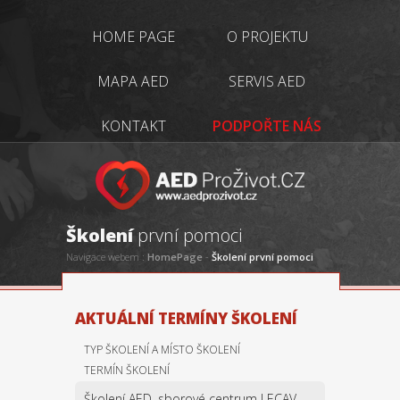
HOME PAGE
O PROJEKTU
MAPA AED
SERVIS AED
KONTAKT
PODPOŘTE NÁS
Školení
první pomoci
Navigace webem :
HomePage
-
Školení první pomoci
AKTUÁLNÍ TERMÍNY ŠKOLENÍ
TYP ŠKOLENÍ A MÍSTO ŠKOLENÍ
TERMÍN ŠKOLENÍ
Školení AED, sborové centrum LECAV Bystřice