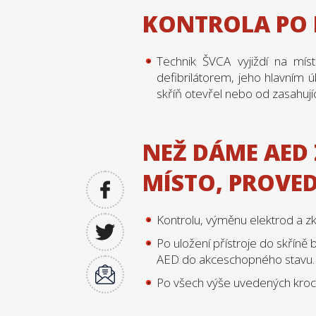
KONTROLA PO 
Technik ŠVCA vyjiždí na mís
defibrilátorem, jeho hlavním 
skříň otevřel nebo od zasahují
NEŽ DÁME AED 
MÍSTO, PROVE
Kontrolu, výměnu elektrod a zk
Po uložení přístroje do skříně
AED do akceschopného stavu.
Po všech výše uvedených krocí