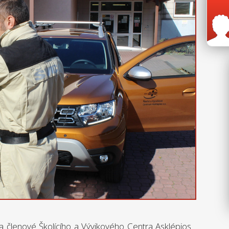
i a členové Školícího a Vývikového Centra Asklépios