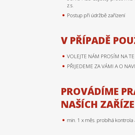
z.s.
Postup při údržbě zařízení
V PŘÍPADĚ POU
VOLEJTE NÁM PROSÍM NA TEL
PŘIJEDEME ZA VÁMI A O NAV
PROVÁDÍME P
NAŠÍCH ZAŘÍZE
min. 1 x měs. probíhá kontrola