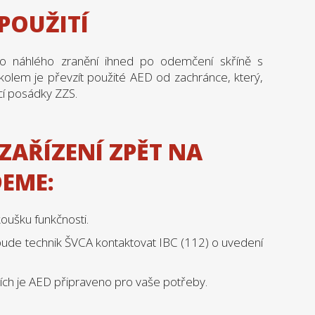
POUŽITÍ
to náhlého zranění ihned po odemčení skříně s
úkolem je převzít použité AED od zachránce, který,
cí posádky ZZS.
ZAŘÍZENÍ ZPĚT NA
DEME:
oušku funkčnosti.
 bude technik ŠVCA kontaktovat IBC (112) o uvedení
ch je AED připraveno pro vaše potřeby.