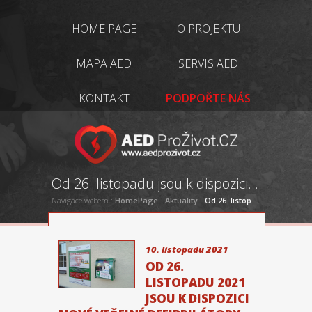
HOME PAGE
O PROJEKTU
MAPA AED
SERVIS AED
KONTAKT
PODPOŘTE NÁS
Od 26. listopadu jsou k dispozici nové veřejné defibrilátory
Navigace webem :
HomePage
-
Aktuality
-
Od 26. listopadu jsou k dispozici nové veřejné defibrilátory
10. listopadu 2021
OD 26.
LISTOPADU 2021
JSOU K DISPOZICI