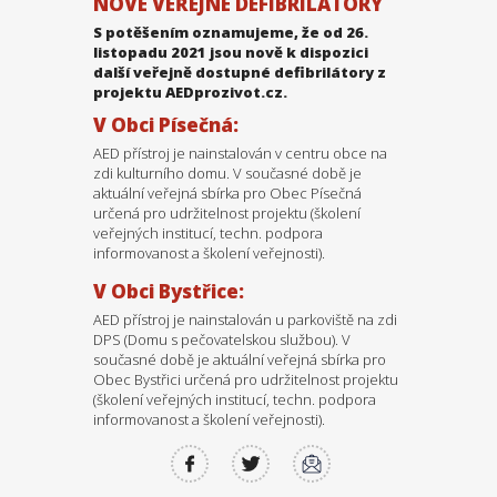
NOVÉ VEŘEJNÉ DEFIBRILÁTORY
S potěšením oznamujeme, že od 26.
listopadu 2021 jsou nově k dispozici
další veřejně dostupné defibrilátory z
projektu AEDprozivot.cz.
V Obci Písečná:
AED přístroj je nainstalován v centru obce na
zdi kulturního domu. V současné době je
aktuální veřejná sbírka pro Obec Písečná
určená pro udržitelnost projektu (školení
veřejných institucí, techn. podpora
informovanost a školení veřejnosti).
V Obci Bystřice:
AED přístroj je nainstalován u parkoviště na zdi
DPS (Domu s pečovatelskou službou). V
současné době je aktuální veřejná sbírka pro
Obec Bystřici určená pro udržitelnost projektu
(školení veřejných institucí, techn. podpora
informovanost a školení veřejnosti).