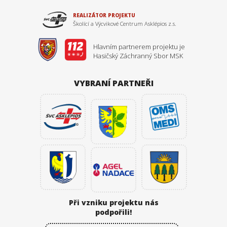
REALIZÁTOR PROJEKTU
Školící a Výcvikové Centrum Asklépios z.s.
Hlavním partnerem projektu je
Hasičský Záchranný Sbor MSK
VYBRANÍ PARTNEŘI
Při vzniku projektu
nás
podpořili!