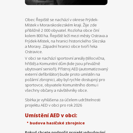
Obec Řepiště se nachází v okrese Frýdek-
Místek v Moravskoslezském kraji. Žije zde
přibližně 2 000 obyvatel. Rozloha obce činí
kolem 800 ha. Řepiště leží mezi městy Ostrava a
Frýdek-Místek, na hranici historického Slezska
a Moravy. Západní hranici obce tvoří řeka
Ostravice.
V obci se nachází sportovní areály (tělocvična,
hřiště) a Komunitní dům (kde jsou převážně
ubytovaní senioři). Přístroj AED (automatizovaný
externí defibrilátor) bude proto umístěn na
požární zbrojnici, aby byl rychle dostupný pro
sportovce, obyvatele Komunitního domu i
všechny občany a návštěvníky obce.
Sbírka je vyhlášena za účelem udržitelnosti
projektu AED v obci pro rok 2026
Umístění AED v obci:
budova hasičské zbrojnice
Pokud chcete podpořit projekt vybudování