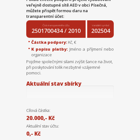
veřejně dostupné sítě AED v obci Písečná,
můžete přispět formou daru na
transparentní účet:
Číslo transparentního účtu
Variabilní symbol
2501700434 / 2010
202504
Částka podpory:
Kč, €
K popisu platby:
Jméno a příjmení nebo
organizace
Pojďme společnými silami zvýšit šance na život,
při poskytování tolik nezbytné vzájemné
pomoci.
Aktuální stav sbírky
Cílová částka:
20.000,- Kč
Aktuální stav účtu:
0,- Kč