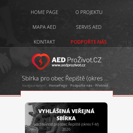
HOME PAGE
O PROJEKTU
MAPA AED
SERVIS AED
KONTAKT
PODPOŘTE NÁS
Sbírka pro obec Řepiště (okres F-M)
Navigace webem :
HomePage
-
Podpořte nás
-
Přehled vypsaných sbírek
VYHLÁŠENÁ VEŘEJNÁ
SBÍRKA
udržitelnost pro obec Řepiště (okres F-M)
2026