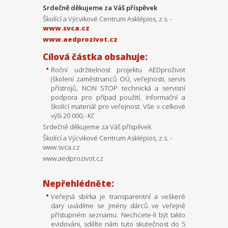
Srdečně děkujeme za Váš příspěvek
Školící a Výcvikové Centrum Asklépios, z.s. -
www.svca.cz
www.aedprozivot.cz
Cílová částka obsahuje:
Roční udržitelnost projektu AEDproživot
(školení zaměstnanců OÚ, veřejnosti, servis
přístrojů, NON STOP technická a servisní
podpora pro případ použití, informační a
školící materiál pro veřejnost. Vše v celkové
výši 20 000,- Kč
Srdečně děkujeme za Váš příspěvek
Školící a Výcvikové Centrum Asklépios, z.s. -
www.svca.cz
www.aedprozivot.cz
Nepřehlédněte:
Veřejná sbírka je transparentní a veškeré
dary uvádíme se jmény dárců ve veřejně
přístupném seznamu. Nechcete-li být takto
evidováni, sdělte nám tuto skutečnost do 5