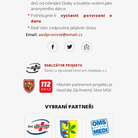
dnů od odeslání částky a budete vedeni jako
anonymního dárce.
Potřebujete-li
vystavit potvrzení o
daru
.
Rádi Vám zodpovíme jakýkoliv dotaz
Email:
aedprozivot@email.cz
REALIZÁTOR PROJEKTU
Školící a Výcvikové Centrum Asklépios z.s.
Hlavním partnerem projektu je
Hasičský Záchranný Sbor MSK
VYBRANÍ PARTNEŘI